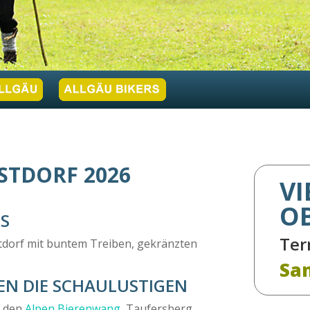
STDORF 2026
VI
O
RS
Ter
rstdorf mit buntem Treiben, gekränzten
Sam
EN DIE SCHAULUSTIGEN
n den
Alpen Bierenwang
, Taufersberg,