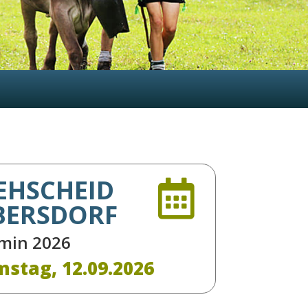
EHSCHEID

BERSDORF
min 2026
stag, 12.09.2026