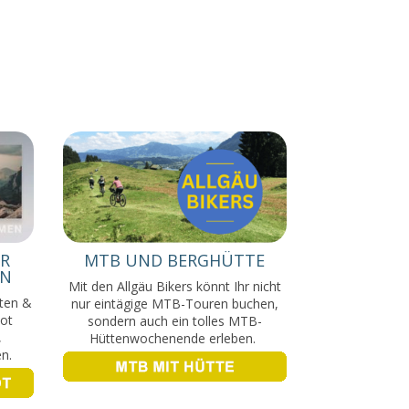
ÜR
MTB UND BERGHÜTTE
EN
Mit den Allgäu Bikers könnt Ihr nicht
lten &
nur eintägige MTB-Touren buchen,
bot
sondern auch ein tolles
MTB-
,
Hüttenwochenende
erleben.
n.